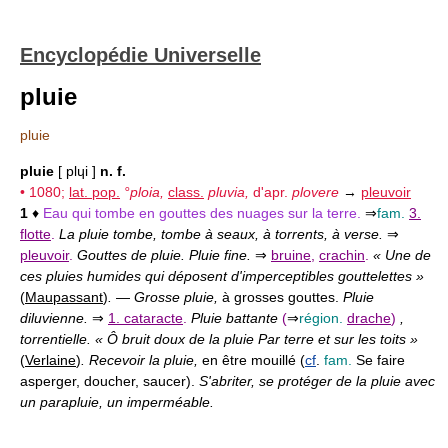
Encyclopédie Universelle
pluie
pluie
pluie
[ plɥi ]
n. f.
• 1080;
lat. pop.
°ploia,
class.
pluvia,
d'apr.
plovere
→
pleuvoir
1
♦
Eau qui tombe en gouttes des nuages sur la terre.
⇒
fam.
3.
flotte
.
La pluie tombe, tombe à seaux, à torrents, à verse.
⇒
pleuvoir
.
Gouttes de pluie. Pluie fine.
⇒
bruine
,
crachin
.
« Une de
ces pluies humides qui déposent d'imperceptibles gouttelettes »
(
Maupassant
)
.
—
Grosse pluie,
à grosses gouttes.
Pluie
diluvienne.
⇒
1. cataracte
.
Pluie battante
(
⇒
région.
drache
)
,
torrentielle. « Ô bruit doux de la pluie Par terre et sur les toits »
(
Verlaine
)
. Recevoir la pluie,
en être mouillé (
cf
.
fam.
Se faire
asperger, doucher, saucer).
S'abriter, se protéger de la pluie avec
un parapluie, un imperméable.