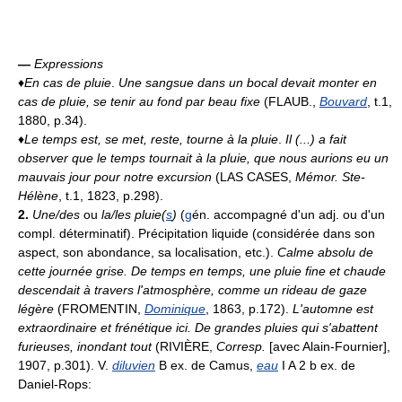
—
Expressions
♦
En cas de pluie
.
Une sangsue dans un bocal devait monter en
cas de pluie, se tenir au fond par beau fixe
(FLAUB.,
Bouvard
, t.1,
1880, p.34).
♦
Le temps est, se met, reste, tourne à la pluie
.
Il (...) a fait
observer que le temps tournait à la pluie, que nous aurions eu un
mauvais jour pour notre excursion
(LAS CASES,
Mémor. Ste-
Hélène
, t.1, 1823, p.298).
2.
Une/des
ou
la/les pluie(
s
)
(
g
én. accompagné d'un adj. ou d'un
compl. déterminatif). Précipitation liquide (considérée dans son
aspect, son abondance, sa localisation, etc.).
Calme absolu de
cette journée grise. De temps en temps, une pluie fine et chaude
descendait à travers l'atmosphère, comme un rideau de gaze
légère
(FROMENTIN,
Dominique
, 1863, p.172).
L'automne est
extraordinaire et frénétique ici. De grandes pluies qui s'abattent
furieuses, inondant tout
(RIVIÈRE,
Corresp.
[avec Alain-Fournier],
1907, p.301). V.
diluvien
B ex. de Camus,
eau
I A 2 b ex. de
Daniel-Rops: