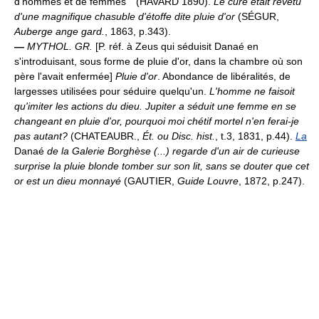
d'hommes et de femmes`` (HAVARD 1890).
Le curé était revêtu
d'une magnifique chasuble d'étoffe dite pluie d'or
(SÉGUR,
Auberge ange gard.
, 1863, p.343).
—
MYTHOL. GR.
[P. réf. à Zeus qui séduisit Danaé en
s'introduisant, sous forme de pluie d'or, dans la chambre où son
père l'avait enfermée]
Pluie d'or
. Abondance de libéralités, de
largesses utilisées pour séduire quelqu'un.
L'homme ne faisoit
qu'imiter les actions du dieu. Jupiter a séduit une femme en se
changeant en pluie d'or, pourquoi moi chétif mortel n'en ferai-je
pas autant?
(CHATEAUBR.,
Ét. ou Disc. hist.
, t.3, 1831, p.44).
La
Danaé
de la Galerie Borghèse (...) regarde d'un air de curieuse
surprise la pluie blonde tomber sur son lit, sans se douter que cet
or est un dieu monnayé
(GAUTIER,
Guide Louvre
, 1872, p.247).