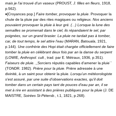
mais je l'ai trouvé d'un vaseux
(PROUST,
J. filles en fleurs
, 1918,
p.562).
♦[Croyances pop.]
Faire tomber, provoquer la pluie
. Provoquer la
chute de la pluie par des rites magiques ou religieux.
Nos anciens
pouvaient provoquer la pluie à leur gré. (...) Lorsque la lune des
semailles se promenait dans le ciel, ils répandaient le sel, par
poignées, sur un grand brasier. La pluie ne tardait pas à tomber,
car, de tout temps, le sel attire l'eau
(MARAN,
Batouala
, 1921,
p.144).
Une confrérie des Hopi était chargée officiellement de faire
tomber la pluie en célébrant deux fois par an la danse du serpent
(LOWIE,
Anthropol. cult.
, trad. par E. Métraux, 1936, p.351).
Faiseurs de pluie
. ,,Sorciers réputés capables d'amener la pluie``
(TONDR. 1982).
Prière pour la pluie
. Prière adressée à une
divinité, à un saint pour obtenir la pluie.
Lorsqu'un météorologiste
s'est assuré, par une suite d'observations exactes, qu'il doit
tomber dans un certain pays tant de pouces d'eau par an, il se
met à rire en assistant à des prières publiques pour la pluie
(J. DE
MAISTRE,
Soirées St-Pétersb.
, t.1, 1821, p.268).