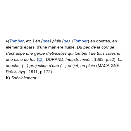
♦
(
Tomber
, etc.
) en (
une
) pluie (
de
)
. (
Tomber
) en gouttes, en
éléments épars, d'une manière fluide.
Du bec de la cornue
s'échappe une gerbe d'étincelles qui tombent de tous côtés en
une pluie de feu
(
Ch
. DURAND,
Industr. minér.
, 1893, p.52).
La
douche, (...) projection d'eau (...) en jet, en pluie
(MACAIGNE,
Précis hyg.
, 1911, p.172).
b)
Spécialement