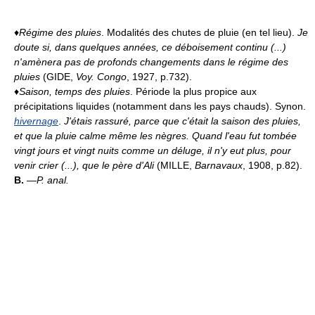
♦
Régime des pluies
. Modalités des chutes de pluie (en tel lieu).
Je
doute si, dans quelques années, ce déboisement continu (...)
n'amènera pas de profonds changements dans le régime des
pluies
(GIDE,
Voy. Congo
, 1927, p.732).
♦
Saison, temps des pluies
. Période la plus propice aux
précipitations liquides (notamment dans les pays chauds). Synon.
hivernage
.
J'étais rassuré, parce que c'était la saison des pluies,
et que la pluie calme même les nègres. Quand l'eau fut tombée
vingt jours et vingt nuits comme un déluge, il n'y eut plus, pour
venir crier (...), que le père d'Ali
(MILLE,
Barnavaux
, 1908, p.82).
B.
—
P. anal.