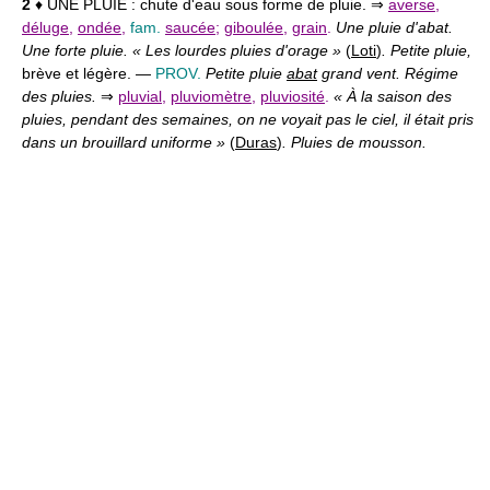
2
♦ UNE PLUIE :
chute d'eau sous forme de pluie. ⇒
averse
,
déluge
,
ondée
,
fam.
saucée
;
giboulée
,
grain
.
Une pluie d'abat.
Une forte pluie. « Les lourdes pluies d'orage »
(
Loti
)
. Petite pluie,
brève et légère. —
PROV.
Petite pluie
abat
grand vent. Régime
des pluies.
⇒
pluvial
,
pluviomètre
,
pluviosité
.
« À la saison des
pluies, pendant des semaines, on ne voyait pas le ciel, il était pris
dans un brouillard uniforme »
(
Duras
)
. Pluies de mousson.