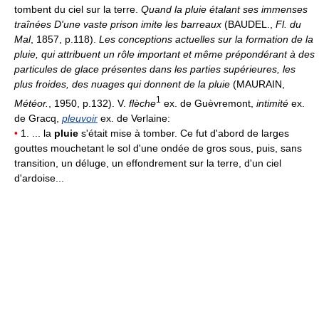
tombent du ciel sur la terre.
Quand la pluie étalant ses immenses
traînées D'une vaste prison imite les barreaux
(BAUDEL.,
Fl. du
Mal
, 1857, p.118).
Les conceptions actuelles sur la formation de la
pluie, qui attribuent un rôle important et même prépondérant à des
particules de glace présentes dans les parties supérieures, les
plus froides, des nuages qui donnent de la pluie
(MAURAIN,
1
Météor.
, 1950, p.132). V.
flèche
ex. de Guèvremont,
intimité
ex.
de Gracq,
pleuvoir
ex. de Verlaine:
•
1. ... la
pluie
s'était mise à tomber. Ce fut d'abord de larges
gouttes mouchetant le sol d'une ondée de gros sous, puis, sans
transition, un déluge, un effondrement sur la terre, d'un ciel
d'ardoise...