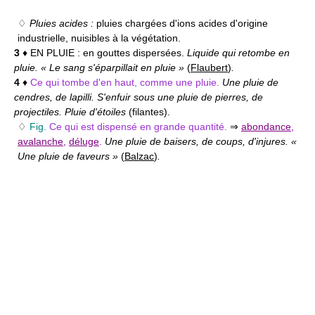
♢
Pluies acides :
pluies chargées d'ions acides d'origine
industrielle, nuisibles à la végétation.
3
♦ EN PLUIE :
en gouttes dispersées.
Liquide qui retombe en
pluie. « Le sang s'éparpillait en pluie »
(
Flaubert
)
.
4
♦
Ce qui tombe d'en haut, comme une pluie.
Une pluie de
cendres, de lapilli. S'enfuir sous une pluie de pierres, de
projectiles. Pluie d'étoiles
(filantes).
♢
Fig.
Ce qui est dispensé en grande quantité.
⇒
abondance
,
avalanche
,
déluge
.
Une pluie de baisers, de coups, d'injures. «
Une pluie de faveurs »
(
Balzac
)
.