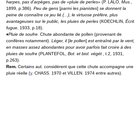
harpes, pas d'arpèges, pas de «pluie de perles»
(P. LALO,
Mus.
,
1899, p.386).
Peu de gens
[
parmi les pianistes
]
se donnent la
peine de connaître ce jeu lié (...); le virtuose préfère, plus
avantageuses sur le public, les pluies de perles
(KOECHLIN,
Écrit.
fugue
, 1933, p.18).
♦
Pluie de soufre
. Chute abondante de pollen (provenant de
conifères notamment).
Léger, il
[
le pollen
]
est entraîné par le vent,
en masses assez abondantes pour avoir parfois fait croire à des
pluies de soufre
(PLANTEFOL,
Bot. et biol. végét.
, t.2, 1931,
p.263).
Rem.
Certains aut. considèrent que cette chute accompagne une
pluie réelle (
v
. CHASS. 1970 et VILLEN. 1974 entre autres).