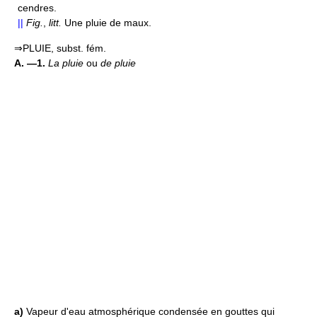
cendres.
||
Fig.
,
litt.
Une pluie de maux.
⇒PLUIE, subst. fém.
A. —1.
La pluie
ou
de pluie
a)
Vapeur d'eau atmosphérique condensée en gouttes qui