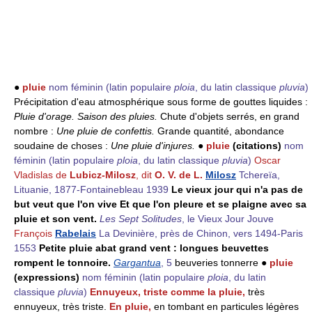
●
pluie
nom féminin
(latin populaire
ploia
, du latin classique
pluvia
)
Précipitation d'eau atmosphérique sous forme de gouttes liquides :
Pluie d'orage.
Saison des pluies.
Chute d'objets serrés, en grand
nombre :
Une pluie de confettis.
Grande quantité, abondance
soudaine de choses :
Une pluie d'injures.
●
pluie
(citations)
nom
féminin
(latin populaire
ploia
, du latin classique
pluvia
)
Oscar
Vladislas de
Lubicz-Milosz
, dit
O. V. de L.
Milosz
Tchereïa,
Lituanie, 1877-Fontainebleau 1939
Le vieux jour qui n'a pas de
but veut que l'on vive Et que l'on pleure et se plaigne avec sa
pluie et son vent.
Les Sept Solitudes
, le Vieux Jour Jouve
François
Rabelais
La Devinière, près de Chinon, vers 1494-Paris
1553
Petite pluie abat grand vent : longues beuvettes
rompent le tonnoire.
Gargantua
, 5
beuveries tonnerre ●
pluie
(expressions)
nom féminin
(latin populaire
ploia
, du latin
classique
pluvia
)
Ennuyeux, triste comme la pluie,
très
ennuyeux, très triste.
En pluie,
en tombant en particules légères