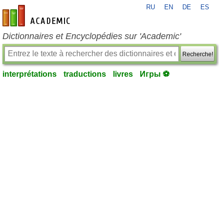
RU
EN
DE
ES
fr-academic.com
Dictionnaires et Encyclopédies sur 'Academic'
Recherche!
interprétations
traductions
livres
Игры ⚽