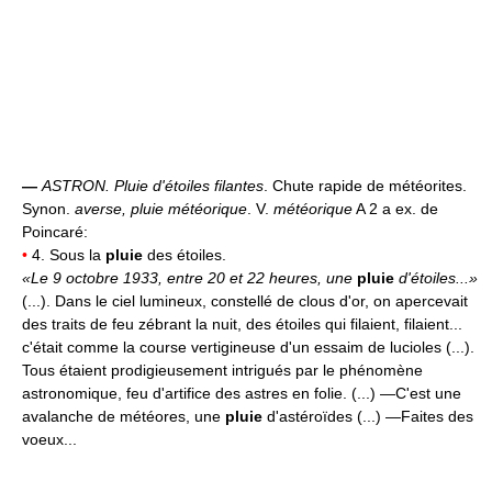
—
ASTRON.
Pluie d'étoiles filantes
. Chute rapide de météorites.
Synon.
averse, pluie météorique
. V.
météorique
A 2 a ex. de
Poincaré:
•
4. Sous la
pluie
des étoiles.
«Le 9 octobre 1933, entre 20 et 22 heures, une
pluie
d'étoiles...»
(...). Dans le ciel lumineux, constellé de clous d'or, on apercevait
des traits de feu zébrant la nuit, des étoiles qui filaient, filaient...
c'était comme la course vertigineuse d'un essaim de lucioles (...).
Tous étaient prodigieusement intrigués par le phénomène
astronomique, feu d'artifice des astres en folie. (...) —C'est une
avalanche de météores, une
pluie
d'astéroïdes (...) —Faites des
voeux...