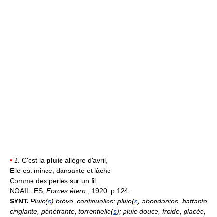
•
2. C'est la
pluie
allègre d'avril,
Elle est mince, dansante et lâche
Comme des perles sur un fil.
NOAILLES,
Forces étern.
, 1920, p.124.
SYNT.
Pluie(
s
) brève, continuelles; pluie(
s
) abondantes, battante,
cinglante, pénétrante, torrentielle(
s
); pluie douce, froide, glacée,