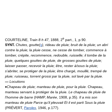
e
COURTELINE,
Train 8 h 47
, 1888, 2
part., 1, p.90.
SYNT.
Chutes, goutte(
s
), rideau de pluie; bruit de la pluie; un abri
contre la pluie; la pluie cesse, ne cesse de tomber, commence à
tomber, crépite, recommence, redouble, ruisselle; il tombe de la
pluie, quelques gouttes de pluie, de grosses gouttes de pluie;
laisser passer, recevoir la pluie; être, rester à/sous la pluie;
s'abriter, se protéger de la pluie; être chargé, mouillé, trempé de
pluie; ruisseau, torrent grossi par la pluie, sol lavé par la pluie
.
—
Locutions
♦
Chapeau de pluie; manteau de pluie, pour la pluie
. Chapeau,
manteau servant à protéger de la pluie.
Le chapeau de pluie de
l'homme de barre
(HAMP,
Marée
, 1908, p.35).
Il a mis son
manteau de pluie Parce qu'il pleuvait Et il est parti Sous la pluie
(PRÉVERT,
Paroles
, 1946, p.177).