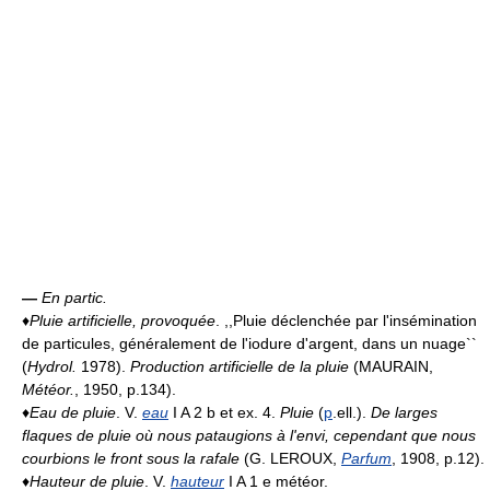
—
En partic.
♦
Pluie artificielle, provoquée
. ,,Pluie déclenchée par l'insémination
de particules, généralement de l'iodure d'argent, dans un nuage``
(
Hydrol.
1978).
Production artificielle de la pluie
(MAURAIN,
Météor.
, 1950, p.134).
♦
Eau de pluie
. V.
eau
I A 2 b et ex. 4.
Pluie
(
p
.ell.).
De larges
flaques de pluie où nous pataugions à l'envi, cependant que nous
courbions le front sous la rafale
(G. LEROUX,
Parfum
, 1908, p.12).
♦
Hauteur de pluie
. V.
hauteur
I A 1 e météor.