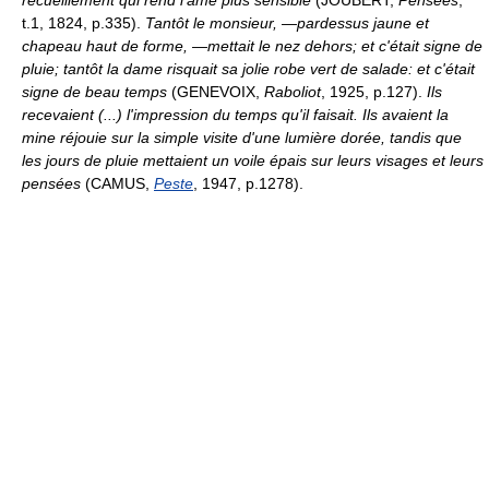
recueillement qui rend l'âme plus sensible
(JOUBERT,
Pensées
,
t.1, 1824, p.335).
Tantôt le monsieur, —pardessus jaune et
chapeau haut de forme, —mettait le nez dehors; et c'était signe de
pluie; tantôt la dame risquait sa jolie robe vert de salade: et c'était
signe de beau temps
(GENEVOIX,
Raboliot
, 1925, p.127).
Ils
recevaient (...) l'impression du temps qu'il faisait. Ils avaient la
mine réjouie sur la simple visite d'une lumière dorée, tandis que
les jours de pluie mettaient un voile épais sur leurs visages et leurs
pensées
(CAMUS,
Peste
, 1947, p.1278).