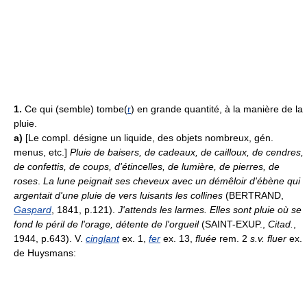
1.
Ce qui (semble) tombe(
r
) en grande quantité, à la manière de la
pluie.
a)
[Le compl. désigne un liquide, des objets nombreux, gén.
menus, etc.]
Pluie de baisers, de cadeaux, de cailloux, de cendres,
de confettis, de coups, d'étincelles, de lumière, de pierres, de
roses
.
La lune peignait ses cheveux avec un démêloir d'ébène qui
argentait d'une pluie de vers luisants les collines
(BERTRAND,
Gaspard
, 1841, p.121).
J'attends les larmes. Elles sont pluie où se
fond le péril de l'orage, détente de l'orgueil
(SAINT-EXUP.,
Citad.
,
1944, p.643). V.
cinglant
ex. 1,
fer
ex. 13,
fluée
rem. 2
s.v. fluer
ex.
de Huysmans: