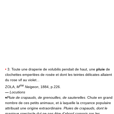
•
3. Toute une draperie de volubilis pendait de haut, une
pluie
de
clochettes emperlées de rosée et dont les teintes délicates allaient
du rose vif au violet...
me
ZOLA,
M
Neigeon
, 1884, p.226.
—
Locutions
♦
Pluie de crapauds, de grenouilles, de sauterelles
. Chute en grand
nombre de ces petits animaux, et à laquelle la croyance populaire
attribuait une origine extraordinaire.
Pluies de crapauds, dont le
magique spectacle dut ne pas être d'abord compris par les