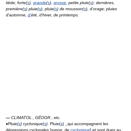
tiède; forte(
s
),
grande
(
s
),
grosse
, petite pluie(
s
); dernières,
première(
s
) pluie(
s
); pluie(
s
) de mousson(
s
), d'orage; pluies
d'automne,
d'
été, d'hiver, de printemps
.
—
CLIMATOL., GÉOGR.
, etc.
♦
Pluie(
s
) cyclonique(
s
)
. Pluie(
s
) ,,qui accompagnent les
dépressions cyclonales [synon. de
cyclonique
] et sont dues au